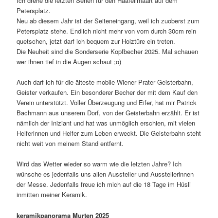
Ich drehe die letzten Serien für den Hääfelimäärt auf dem
Petersplatz.
Neu ab diesem Jahr ist der Seiteneingang, weil ich zuoberst zum
Petersplatz stehe. Endlich nicht mehr von vorn durch 30cm rein
quetschen, jetzt darf ich bequem zur Holztüre ein treten.
Die Neuheit sind die Sonderserie Kopfbecher 2025. Mal schauen
wer ihnen tief in die Augen schaut ;o)
Auch darf ich für die älteste mobile Wiener Prater Geisterbahn,
Geister verkaufen. Ein besonderer Becher der mit dem Kauf den
Verein unterstützt. Voller Überzeugung und Eifer, hat mir Patrick
Bachmann aus unserem Dorf, von der Geisterbahn erzählt. Er ist
nämlich der Iniziant und hat was unmöglich erschien, mit vielen
Helferinnen und Helfer zum Leben erweckt. Die Geisterbahn steht
nicht weit von meinem Stand entfernt.
Wird das Wetter wieder so warm wie die letzten Jahre? Ich
wünsche es jedenfalls uns allen Aussteller und Ausstellerinnen
der Messe. Jedenfalls freue ich mich auf die 18 Tage im Hüsli
inmitten meiner Keramik.
keramikpanorama Murten 2025