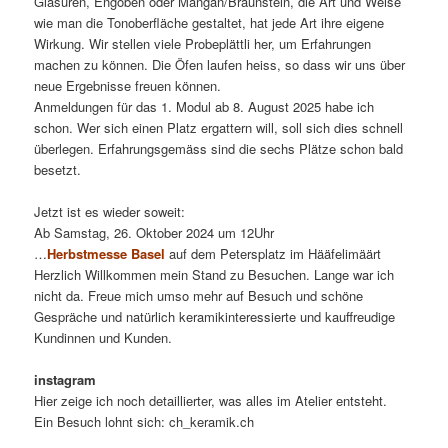
Glasuren, Engoben oder Mangan/Braunstein, die Art und Weise
wie man die Tonoberfläche gestaltet, hat jede Art ihre eigene
Wirkung. Wir stellen viele Probeplättli her, um Erfahrungen
machen zu können. Die Öfen laufen heiss, so dass wir uns über
neue Ergebnisse freuen können.
Anmeldungen für das 1. Modul ab 8. August 2025 habe ich
schon. Wer sich einen Platz ergattern will, soll sich dies schnell
überlegen. Erfahrungsgemäss sind die sechs Plätze schon bald
besetzt.
Jetzt ist es wieder soweit:
Ab Samstag, 26. Oktober 2024 um 12Uhr
…
Herbstmesse Basel
auf dem Petersplatz im Hääfelimäärt
Herzlich Willkommen mein Stand zu Besuchen. Lange war ich
nicht da. Freue mich umso mehr auf Besuch und schöne
Gespräche und natürlich keramikinteressierte und kauffreudige
Kundinnen und Kunden.
instagram
Hier zeige ich noch detaillierter, was alles im Atelier entsteht.
Ein Besuch lohnt sich: ch_keramik.ch