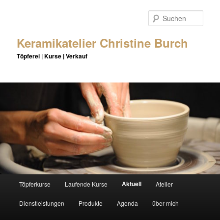
Zum
Inhalt
Such
wechseln
Keramikatelier Christine Burch
Töpferei | Kurse | Verkauf
Hauptmenü
Aktuell
Töpferkurse
Laufende Kurse
Atelier
Dienstleistungen
Produkte
Agenda
über mich