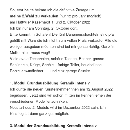
So, erst heute bekam ich die definitive Zusage um
meine 2.Wahl zu verkaufen
(nur 1x pro Jahr möglich)
am Huttwiler Käsemakrt 1. und 2. Oktober 2022
Ich bin nur am Sonntag, 2. Oktober dort.
Bitte kommt in Scharen! Die fünf Bananenschachteln sind prall
gefüllt mit Ware die ich nicht zum vollen Preis verkaufe! Alle die
weniger ausgeben möchten sind bei mir genau richtig. Ganz im
Motto: alles muss weg!!
Viele ovale Teeschalen, schöne Tassen, Becher, grosse
Schüsseln, Krüge, Schäleli, farbige Teller, hauchdünne
Porzellanwindlichter….. und einzigartige Stücke
1. Modul Grundausbildung Keramik intensiv
Ich durfte die neuen Kursteilnehmerinnen am 12.August 2022
begrüssen. Jetzt sind wir schon mitten im kennen lernen der
verschiedenen Modelliertechniken.
Neustart des 2. Moduls wird im Dezember 2022 sein. Ein
Einstieg ist dann ganz gut möglich.
3. Modul der Grundausbildung Keramik intensiv