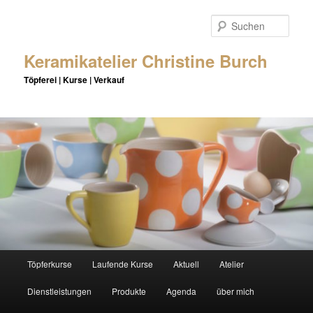
Zum
Inhalt
Such
wechseln
Keramikatelier Christine Burch
Töpferei | Kurse | Verkauf
Hauptmenü
Töpferkurse
Laufende Kurse
Aktuell
Atelier
Dienstleistungen
Produkte
Agenda
über mich